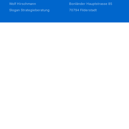
Wolf Hirschmann
Bonländer Hauptstrasse 85
Slogan Strategieberatung
70794 Filderstadt