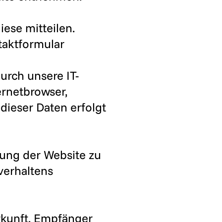
ese mitteilen.
ntaktformular
rch unsere IT-
ernetbrowser,
dieser Daten erfolgt
llung der Website zu
verhaltens
rkunft, Empfänger