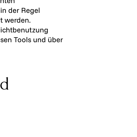
nnten
in der Regel
t werden.
Nichtbenutzung
esen Tools und über
nd