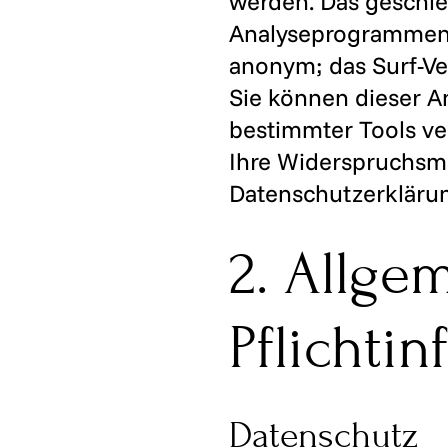
werden. Das geschie
Analyseprogrammen. D
anonym; das Surf-Ve
Sie können dieser A
bestimmter Tools ver
Ihre Widerspruchsmö
Datenschutzerkläru
2. Allge
Pflichti
Datenschutz