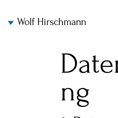
Date
ng